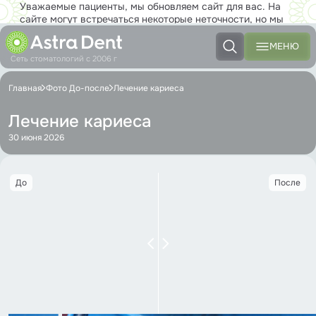
Уважаемые пациенты, мы обновляем сайт для вас. На
сайте могут встречаться некоторые неточности, но мы
работаем над тем, чтобы совсем скоро вы с
удовольствием могли пользоваться новым сайтом в полной
МЕНЮ
мере!
Сеть стоматологий с 2006 г
Главная
Фото До-после
Лечение кариеса
Лечение кариеса
30 июня 2026
До
После