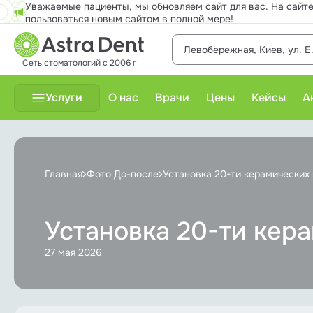
Уважаемые пациенты, мы обновляем сайт для вас. На сайте
пользоваться новым сайтом в полной мере!
Левобережная, Киев, ул. Е
Сеть стоматологий с 2006 г
Услуги
О нас
Врачи
Цены
Кейсы
А
Детская стоматология
Главная
Фото До-после
Установка 20-ти керамических
Диагностика
Имплантация
Установка 20-ти кер
27 мая 2026
Ортодонтия
Отбеливание зубов