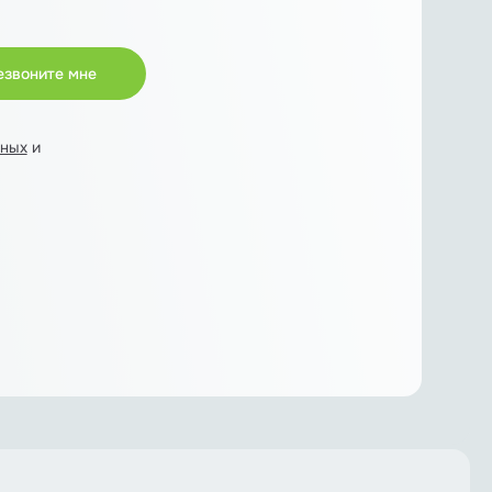
нных
и