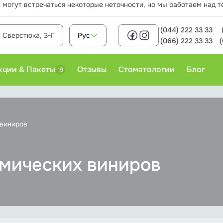
 могут встречаться некоторые неточности, но мы работаем над т
(044) 222 33 33
. Сверстюка, 3-Г
Рус
(066) 222 33 33
кции & Пакеты
Отзывы
Стоматологии
Блог
19
Детская ортодонтия
 виниров
Детская седация
амических виниров
Детская хирургия
Детская эндодонтия
Лечение кариеса у детей