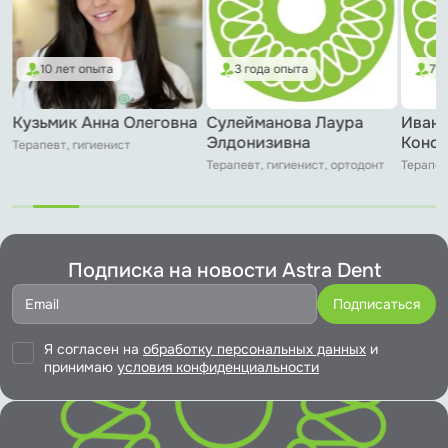
10 лет опыта
3 года опыта
7 
Кузьмик Анна Олеговна
Сулейманова Лаура
Иванч
Элдонизивна
Конст
Терапевт, гигиенист
Терапевт, гигиенист, ортодонт
Терапев
Подписка на новости Astra Dent
Я согласен на
обработку персональных данных
и
принимаю
условия конфиденциальности