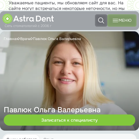
Уважаемые пациенты, мы обновляем сайт для вас. На
сайте могут встречаться некоторые неточности, но мы
работаем над тем, чтобы совсем скоро вы с
удовольствием могли пользоваться новым сайтом в полной
МЕНЮ
мере!
Сеть стоматологий с 2006 г
Главная
Врачи
Павлюк Ольга Валерьевна
Павлюк Ольга Валерьевна
Записаться к специалисту