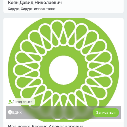
Кеян Давид Николаевич
Хирург, Хирург-имплантолог
21 год опыта
ВДНХ
Записаться
Иващенко Ксения Александровна