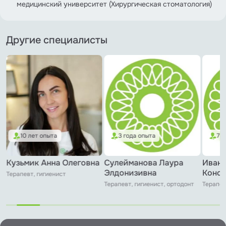
медицинский университет (Хирургическая стоматология)
Другие специалисты
10 лет опыта
3 года опыта
7 
Кузьмик Анна Олеговна
Сулейманова Лаура
Иванч
Элдонизивна
Конст
Терапевт, гигиенист
Терапевт, гигиенист, ортодонт
Терапев