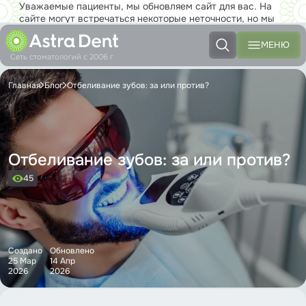
Уважаемые пациенты, мы обновляем сайт для вас. На
сайте могут встречаться некоторые неточности, но мы
работаем над тем, чтобы совсем скоро вы с
удовольствием могли пользоваться новым сайтом в полной
МЕНЮ
мере!
Сеть стоматологий с 2006 г
Главная
Блог
Отбеливание зубов: за или против?
Отбеливание зубов: за или против?
45
Создано
Обновлено
25 Мар
14 Апр
2026
2026