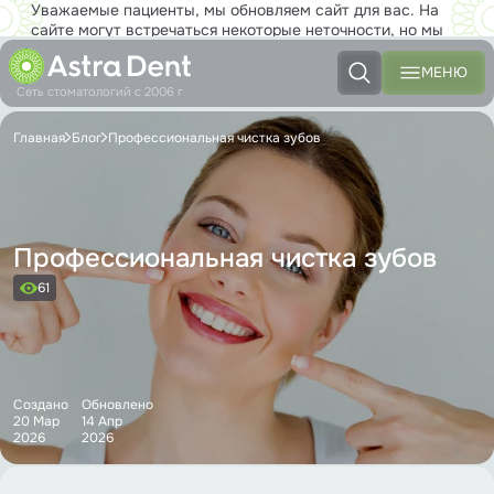
Уважаемые пациенты, мы обновляем сайт для вас. На
сайте могут встречаться некоторые неточности, но мы
работаем над тем, чтобы совсем скоро вы с
удовольствием могли пользоваться новым сайтом в полной
МЕНЮ
мере!
Сеть стоматологий с 2006 г
Главная
Блог
Профессиональная чистка зубов
Профессиональная чистка зубов
61
Создано
Обновлено
20 Мар
14 Апр
2026
2026