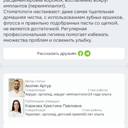
расцементировке коронок, воспалению вокруг
имплантов (переимплантит).
Стоматологи настаивают: даже самая тщательная
домашняя чистка, с использованием зубных ершиков,
флосса и правильно подобранных пасты со щеткой,
не является достаточной. Регулярная
профессиональная гигиена помогает избежать
множества проблем и освежить улыбку.
Рассказать друзьям:
Автор статьи
Акопян Артур
Спеціалізація
Стаж работы
Хирург, ортопед, хирург-имплантолог
24 года опыта
Публикацию утвердил
Коржова Кристина Павловна
Спеціалізація
Стаж работы
Терапевт, ортопед, детский прием
30 лет опыта