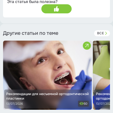
Эта статья была полезна?
Другие статьи по теме
ВСЕ
Рекомендации для несъемной ортодонтической
Рекоменд
пластинки
ортодонт
13/07/2026
50
13/07/2026