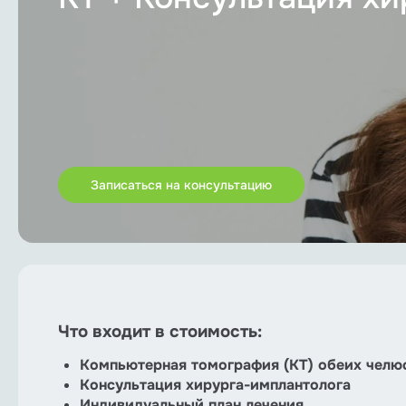
Пародонтология
Протезирование зубов
Лечение каналов зуба
Терапевтическое лечение
Гнатология
Записаться на консультацию
Хирургическая стоматология
Медикаментозный сон
Все услуги
Что входит в стоимость:
Компьютерная томография (КТ) обеих челю
Консультация хирурга-имплантолога
Индивидуальный план лечения