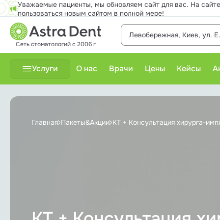
Уважаемые пациенты, мы обновляем сайт для вас. На сайте
пользоваться новым сайтом в полной мере!
Левобережная, Киев, ул. Е
Сеть стоматологий с 2006 г
Услуги
О нас
Врачи
Цены
Кейсы
А
Детская стоматология
Главная
Пакеты&Акции
КТ + Консультация хирурга-имп
Диагностика
Имплантация
Ортодонтия
Отбеливание зубов
КТ + Консультация хи