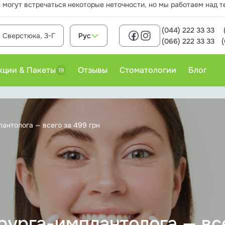
 могут встречаться некоторые неточности, но мы работаем над т
(044) 222 33 33
. Сверстюка, 3-Г
Рус
(066) 222 33 33
кции & Пакеты
Отзывы
Стоматологии
Блог
19
Детская ортодонтия
лантолога — всего за 499 грн
Детская седация
Детская хирургия
Детская эндодонтия
Лечение кариеса у детей
рурга-имплантолога — вс