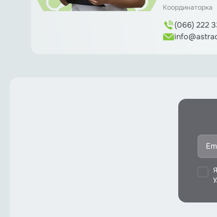
Координаторка
(066) 222 3
info@astra
Я
у