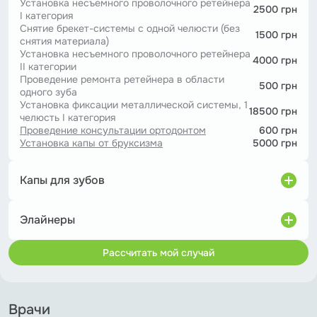
Установка несъемного проволочного ретейнера
2500 грн
I категория
Снятие брекет-системы с одной челюсти (без
1500 грн
снятия материала)
Установка несъемного проволочного ретейнера
4000 грн
II категории
Проведение ремонта ретейнера в области
500 грн
одного зуба
Установка фиксации металлической системы, 1
18500 грн
челюсть І категория
Проведение консультации ортодонтом
600 грн
Установка капы от бруксизма
5000 грн
Капы для зубов
Лечение миорелаксантами
15000 грн
Проведение коррекции зубов набором для
Элайнеры
160000 грн
кап, пакет «light»
Проведение диагностики для кап Invisalign
Проведение диагностики и разработки плана
47000 грн
12000 грн
(Инвизилайн)
Рассчитать мой случай
лечения для элайнеров
Проведение консультации ортодонтом
600 грн
Лечение элайнерами 3 категории, 1 шт
3500 грн
Установка капы от бруксизма
5000 грн
Лечение элайнерами 2 категории, 1 шт
2900 грн
Лечение элайнером 1 категории, 1 шт
2200 грн
Лечение набором для кап, пакет «full»
Врачи
235000 грн
Invisalign