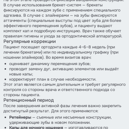
В случае использования брекет-систем — брекеты
фиксируются на каждом зубе с применением специального
адгезива. В случае с элайнерами — на зубы фиксируются
аттачменты (специальные выступы под цвет зуба для более
эффективного перемещения зубов), и пациенту выдают
комплект кап и подробную инструкцию. Врач также обучает
правилам гигиены и ухода за ортодонтической аппаратурой.
Регулярные коррекции
Пациент посещает ортодонта каждые 4–6–8 недель (при
лечении брекетами) или по индивидуальному графику (при
ношении элайнеров). Во время визитов врач:
оценивает динамику перемещения зубов;
проводит замену дуг, активацию элементов или выдаёт
новые капы;
корректирует план в случае необходимости.
Этот этап является самым длительным и требует регулярного
контроля со стороны врача и ответственного подхода со
стороны пациента.
Ретенционный период
После завершения активной фазы лечения важно закрепить
достигнутый результат. Для этого применяются:
Ретейнеры
— съемные или несъемные конструкции,
удерживающие зубы в новом положении.
Капы для ночного ношения
— изготавливаются по