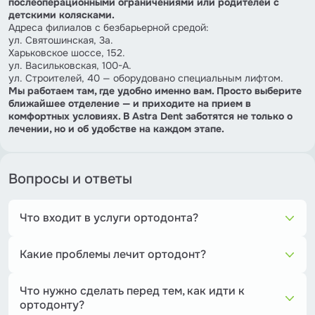
послеоперационными ограничениями или родителей с
детскими колясками.
Адреса филиалов с безбарьерной средой:
ул. Святошинская, 3а.
Харьковское шоссе, 152.
ул. Васильковская, 100-А.
ул. Строителей, 40 — оборудовано специальным лифтом.
Мы работаем там, где удобно именно вам. Просто выберите
ближайшее отделение — и приходите на прием в
комфортных условиях. В Astra Dent заботятся не только о
лечении, но и об удобстве на каждом этапе.
Вопросы и ответы
Что входит в услуги ортодонта?
Ортодонт занимается диагностикой, профилактикой и
лечением неправильного прикуса, скученности зубов, а
Какие проблемы лечит ортодонт?
также коррекцией положения челюстей. В его услуги
Ортодонт помогает при: неправильном прикусе
входят установка брекетов, элайнеров, ретейнеров,
(перекрестном, открытом, глубоком и др.), кривых зубах,
контроль лечения и сопровождение пациента до
Что нужно сделать перед тем, как идти к
больших промежутках между зубами, смещении
финального результата.
ортодонту?
челюсти, нарушении дикции или дыхания, связанном с