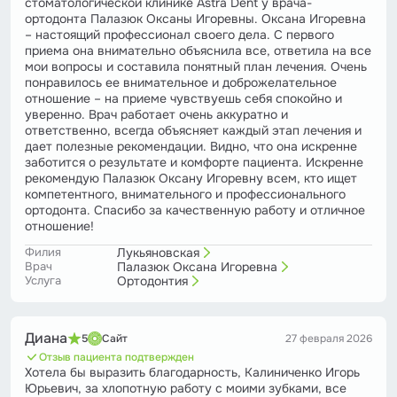
стоматологической клинике Astra Dent у врача-
ортодонта Палазюк Оксаны Игоревны. Оксана Игоревна
– настоящий профессионал своего дела. С первого
приема она внимательно объяснила все, ответила на все
мои вопросы и составила понятный план лечения. Очень
понравилось ее внимательное и доброжелательное
отношение – на приеме чувствуешь себя спокойно и
уверенно. Врач работает очень аккуратно и
ответственно, всегда объясняет каждый этап лечения и
дает полезные рекомендации. Видно, что она искренне
заботится о результате и комфорте пациента. Искренне
рекомендую Палазюк Оксану Игоревну всем, кто ищет
компетентного, внимательного и профессионального
ортодонта. Спасибо за качественную работу и отличное
отношение!
Филия
Лукьяновская
Врач
Палазюк Оксана Игоревна
Услуга
Ортодонтия
Диана
5
Сайт
27 февраля 2026
Отзыв пациента подтвержден
Хотела бы выразить благодарность, Калиниченко Игорь
Юрьевич, за хлопотную работу с моими зубками, все