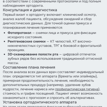
в соответствии с современными протоколами и под полным
наблюдением ортодонта.
Консультация и диагностика
Первый визит к ортодонту включает клинический осмотр,
анализ жалоб пациента, обсуждение ожиданий и сбор
диагностических данных. Для точной оценки прикуса и
планирования лечения применяются:
Фотопротокол
— снимки лица и прикуса для фиксации
исходного состояния.
Рентгеновские снимки
— КТ челюстей, КТ височно-
нижнечелюстных суставов, ТРГ в боковой и фронтальной
проекциях.
3D-сканирование полости рта
— цифровой отпечаток
зубных рядов без использования традиционной оттискной
массы.
Составление плана лечения
После анализа всех данных врач составляет индивидуальный
план: определяется тип аппарата (брекеты или элайнеры),
примерная продолжительность лечения, необходимость
дополнительных процедур (например, удаление зубов
мудрости, лечение кариеса или
профилактическая гигиена
),
стоимость и график посещений. Пациент имеет возможность
ознакомиться с прогнозом и спросить об альтернативах.
Установка ортодонтического аппарата
На этом этапе проводится фиксация выбранной конструкции.