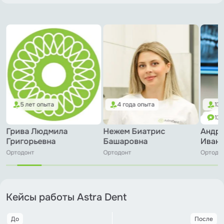
5 лет опыта
4 года опыта
13 
13 
Грива Людмила
Нежем Биатрис
Андр
Григорьевна
Башаровна
Иван
Ортодонт
Ортодонт
Ортодо
Кейсы работы Astra Dent
До
После