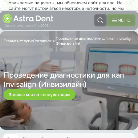
Уважаемые пациенты, мы обновляем сайт для вас. На
сайте могут встречаться некоторые неточности, но мы
работаем над тем, чтобы совсем скоро вы с
удовольствием могли пользоваться новым сайтом в полной
МЕНЮ
мере!
Сеть стоматологий с 2006 г
Проведение диагностики для кап Invisalign
Главная
Услуги
Ортодонтия
(Инвизилайн)
Проведение диагностики для кап
Invisalign (Инвизилайн)
Записаться на консультацию