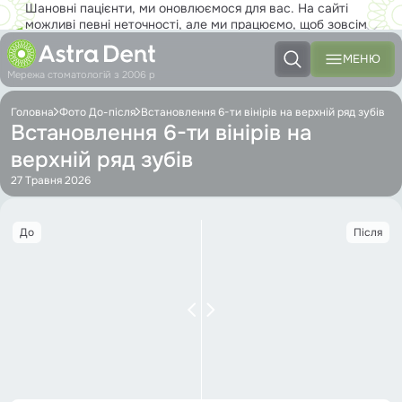
Шановні пацієнти, ми оновлюємося для вас. На сайті
можливі певні неточності, але ми працюємо, щоб зовсім
скоро ви з задоволенням користувалися новим сайтом на
повну!
МЕНЮ
Мережа стоматологій з 2006 р
Головна
Фото До-після
Встановлення 6-ти вінірів на верхній ряд зубів
Встановлення 6-ти вінірів на
верхній ряд зубів
27 Травня 2026
До
Після