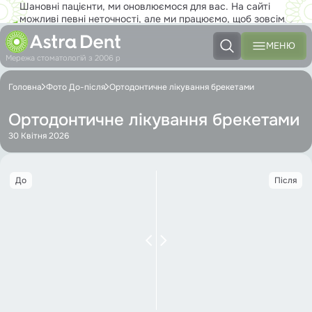
Шановні пацієнти, ми оновлюємося для вас. На сайті
можливі певні неточності, але ми працюємо, щоб зовсім
скоро ви з задоволенням користувалися новим сайтом на
повну!
МЕНЮ
Мережа стоматологій з 2006 р
Головна
Фото До-після
Ортодонтичне лікування брекетами
Ортодонтичне лікування брекетами
30 Квітня 2026
До
Після