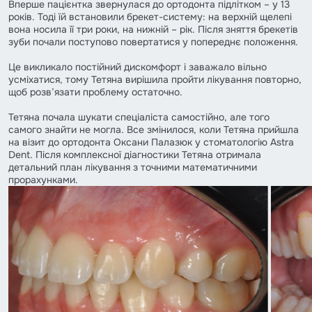
Вперше пацієнтка звернулася до ортодонта підлітком – у 13
років. Тоді їй встановили брекет-систему: на верхній щелепі
вона носила її три роки, на нижній – рік. Після зняття брекетів
зуби почали поступово повертатися у попереднє положення.
Це викликало постійний дискомфорт і заважало вільно
усміхатися, тому Тетяна вирішила пройти лікування повторно,
щоб розв’язати проблему остаточно.
Тетяна почала шукати спеціаліста самостійно, але того
самого знайти не могла. Все змінилося, коли Тетяна прийшла
на візит до ортодонта Оксани Палазюк у стоматологію Astra
Dent. Після комплексної діагностики Тетяна отримала
детальний план лікування з точними математичними
прорахунками.