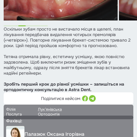
Оскільки зубам просто не вистачало місця в щелепі, план
лікування передбачав видалення чотирьох премолярів
(«четвірок»). Повторне лікування брекет-системою тривало 2
роки. Цей період пройшов комфортно та прогнозовано.
Тетяна отримала рівну, естетичну усмішку, якою повністю
задоволена. Щоб виключити ризик зміщення зубів у
майбутньому, одразу після зняття брекетів лікар встановила
надійні ретейнери.
Зробіть перший крок до рівної усмішки – запишіться на
ортодонтичну консультацію в Astra Dent.
Поділитися кейсом:
Філія
Лук’янівська
Послуга
Ортодонтія
Фахівці:
Палазюк Оксана Ігорівна