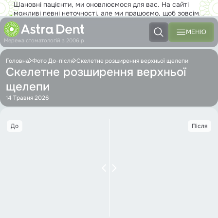
Шановні пацієнти, ми оновлюємося для вас. На сайті
можливі певні неточності, але ми працюємо, щоб зовсім
скоро ви з задоволенням користувалися новим сайтом на
повну!
МЕНЮ
Мережа стоматологій з 2006 р
Головна
Фото До-після
Скелетне розширення верхньої щелепи
Скелетне розширення верхньої
щелепи
14 Травня 2026
До
Після