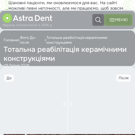
Шановні пацієнти, ми оновлюємося для вас. На сайті
можливі певні неточності, але ми працюємо, щоб зовсім
скоро ви з задоволенням користувалися новим сайтом на
повну!
МЕНЮ
Мережа стоматологій з 2006 р
Фото До-
Тотальна реабілітація керамічними
Головна
після
конструкціями
Тотальна реабілітація керамічними
конструкціями
09 Липня 2026
До
Після