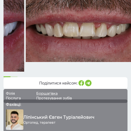
Поділитися кейсом:
Філія
Борщагівка
Послуга
Протезування зубів
Фахівці:
Ліпінський Євген Туріалейович
Ортопед, терапевт