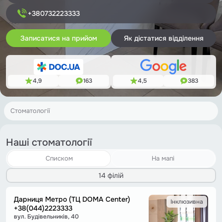
+380732223333
Записатися на прийом
Як дістатися відділення
4,9
163
4,5
383
Стоматології
Наші стоматології
Списком
На мапі
14 філій
Дарниця Метро (ТЦ DOMA Center)
Інклюзивна
+38(044)2223333
вул. Будівельників, 40