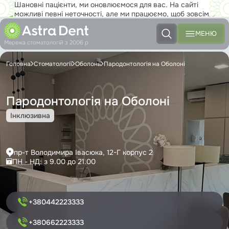
Шановні пацієнти, ми оновлюємося для вас. На сайті
можливі певні неточності, але ми працюємо, щоб зовсім
скоро ви з задоволенням користувалися новим сайтом на
повну!
МЕНЮ
Мережа стоматологій з 2006 р
Головна
Стоматології
Оболонь
Пародонтологія на Оболоні
Пародонтологія на Оболоні
Інклюзивна
пр-т Володимира Івасюка, 12-Г корпус 2
ПН - НД: з 9.00 до 21.00
+380442223333
+380662223333