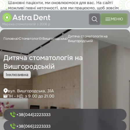
Шановні пацієнти, ми оновлюємося для вас. На сайті
можливі певні неточності, але ми працюємо, щоб зовсім
скоро ви з задоволенням користувалися новим сайтом на
повну!
МЕНЮ
Мережа стоматологій з 2006 р
Дитяча стоматологія на
Головна
Стоматології
Вишгородська
Вишгородській
Дитяча стоматологія на
Вишгородській
Інклюзивна
вул. Вишгородська, 31А
ПН - НД: з 9.00 до 21.00
+38(044)2223333
+38(066)2223333