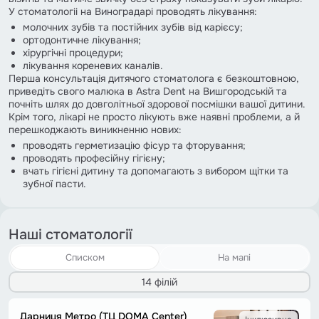
У стоматологіі на Виноградарі проводять лікування:
молочних зубів та постійних зубів від карієсу;
ортодонтичне лікування;
хірургічні процедури;
лікування кореневих каналів.
Перша консультація дитячого стоматолога є безкоштовною,
приведіть свого малюка в Astra Dent на Вишгородській та
почніть шлях до довголітньої здорової посмішки вашої дитини.
Крім того, лікарі не просто лікують вже наявні проблеми, а й
перешкоджають виникненню нових:
проводять герметизацію фісур та фторування;
проводять професійну гігієну;
вчать гігієні дитину та допомагають з вибором щітки та
зубної пасти.
Наші стоматології
Списком
На мапі
14 філій
Дарниця Метро (ТЦ DOMA Center)