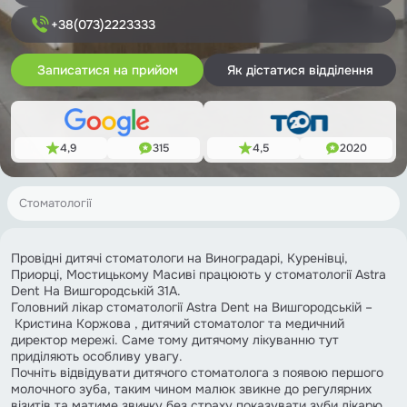
+38(073)2223333
Записатися на прийом
Як дістатися відділення
4,9
315
4,5
2020
Стоматології
Провідні дитячі стоматологи на Виноградарі, Куренівці,
Приорці, Мостицькому Масиві працюють у стоматології Astra
Dent На Вишгородській 31А.
Головний лікар стоматології Astra Dent на Вишгородській –
Кристина Коржова , дитячий стоматолог та медичний
директор мережі. Саме тому дитячому лікуванню тут
приділяють особливу увагу.
Почніть відвідувати дитячого стоматолога з появою першого
молочного зуба, таким чином малюк звикне до регулярних
візитів та матиме звичку без страху показувати зуби лікарю.