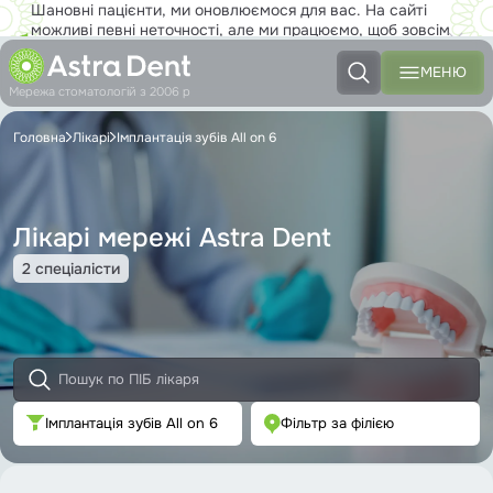
Шановні пацієнти, ми оновлюємося для вас. На сайті
можливі певні неточності, але ми працюємо, щоб зовсім
скоро ви з задоволенням користувалися новим сайтом на
повну!
МЕНЮ
Мережа стоматологій з 2006 р
Головна
Лікарі
Імплантація зубів All on 6
Лікарі мережі Astra Dent
2 спеціалісти
Імплантація зубів All on 6
Фільтр за філією