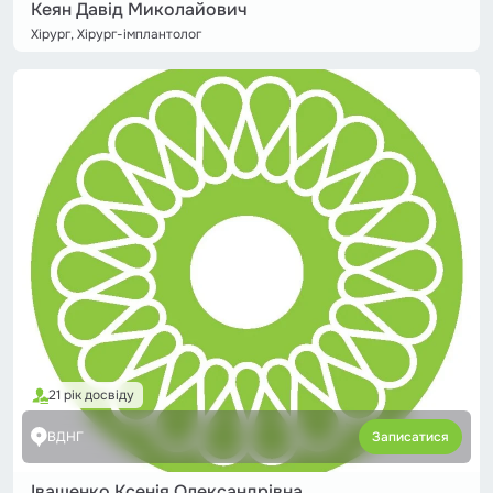
Кеян Давід Миколайович
Хірург, Хірург-імплантолог
21 рік досвіду
ВДНГ
Записатися
Іващенко Ксенія Олександрівна