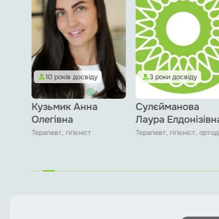
10 років досвіду
3 роки досвіду
я
Кузьмик Анна
Сулєйманова
Олегівна
Лаура Елдонізівн
толог
Терапевт, гігієніст
Терапевт, гігієніст, орто