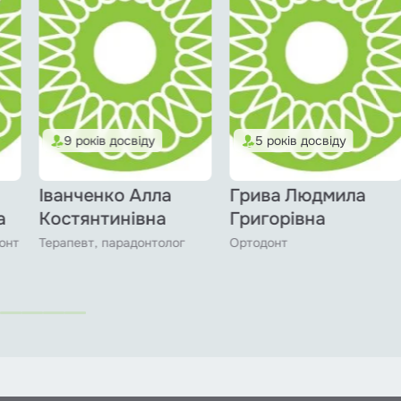
9 років досвіду
5 років досвіду
Іванченко Алла
Грива Людмила
а
Костянтинівна
Григорівна
донт
Терапевт, парадонтолог
Ортодонт