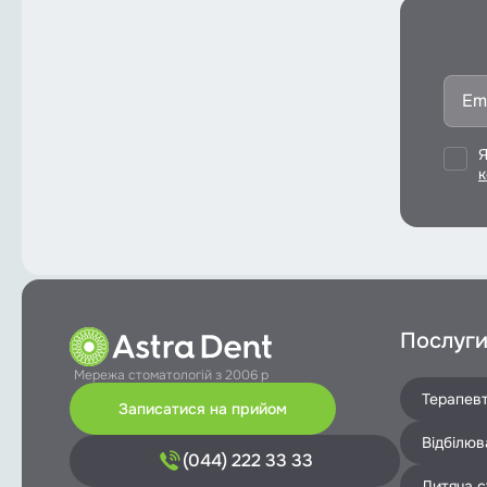
Я
к
Послуг
Мережа стоматологій з 2006 р
Терапевт
Записатися на прийом
Відбілюв
(044) 222 33 33
Дитяча с