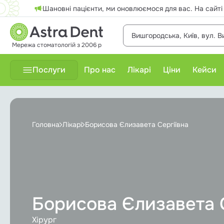
Шановні пацієнти, ми оновлюємося для вас. На сайті
Вишгородська, Київ, вул. В
Мережа стоматологій з 2006 р
Послуги
Про нас
Лікарі
Ціни
Кейси
Терапевтичне лікування
Головна
Лікарі
Борисова Єлизавета Сергіївна
Відбілювання зубів
Гнатологія
Дитяча стоматологія
Борисова Єлизавета 
Діагностика
Хірург