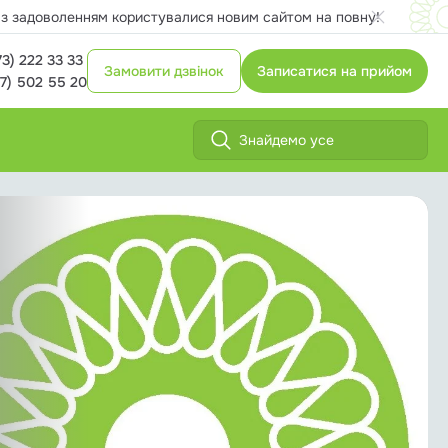
и з задоволенням користувалися новим сайтом на повну!
73) 222 33 33
Замовити дзвінок
Записатися на прийом
7) 502 55 20