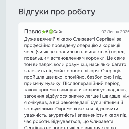
Відгуки про роботу
Павло
5
Сайт
07 Липня 202
Дуже вдячний лікарю Єлизаветі Сергіївні за
професійно проведену операцію з корекції
ясен (чи як це правильно називається) перед
подальшим встановленням коронки. Це саме
той випадок, коли розумієш, наскільки багато
залежить від майстерності лікаря. Операція
пройшла швидко, спокійно, безболісно і під
приємну музику. Післяопераційний період
також приємно здивував: жодних ускладнень,
загоєння відбулося значно легше і швидше, ні
я очікував, а всі рекомендації були чіткими й
зрозумілими. Окремо хочеться відзначити
уважність, акуратність і впевненість лікаря під
час роботи. Відчувається, що Єлизавета
Сергіївна не просто якісно виконує свою