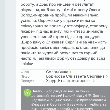
роботу, а дбає про кінцевий результат
лікування, щоб наступні мої етапи у Олега
Володимировича пройшли максимально
успішно. Окремо хочу відзначити легке
спілкування та приємну атмосферу, створену
лікарем під час візиту, які миттєво знімають
увесь можливий стрес під час процедури.
Щиро дякую Єлизаветі Сергіївні за уважність,
професіоналізм, відповідальне ставлення до
пацієнта та чудовий результат та гарний
настрій. Такі лікарі формують довіру до всієї
клініки !
Солом’янка
Філія
Борисова Єлизавета Сергіївна
Лікар
Хірургічна стоматологія
Послуга
Павло, щиро дякуємо вам за такий
детальний, теплий і щирий відгук! 💙 Для нас
надзвичайно цінно знати, що професіоналізм
Єлизавети Сергіївни, її уважність, турбота та
вміння створити спокійну атмосферу