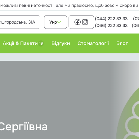
 можливі певні неточності, але ми працюємо, щоб зовсім скоро в
(044) 222 33 33
(0
ишгородська, 31А
Укр
(066) 222 33 33
(06
Акції & Пакети
Відгуки
Стоматології
Блог
19
Лікування карієсу
Пломбування зубів
Професійне чищення зубів
Сергіївна