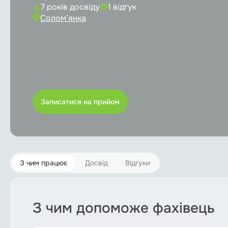
Імплантація
7 років досвіду
1 відгук
Солом’янка
Лікування каналів зуба
Ортодонтія
Пародонтологія
Протезування зубів
Записатися на прийом
Хірургічна стоматологія
Медикаментозний сон
З чим працює
Досвід
Відгуки
Всі послуги
З чим допоможе фахівець