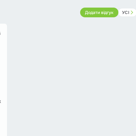
Додати відгук
УСІ
6
ж