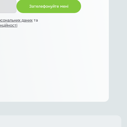
рсональних даних
та
нційності