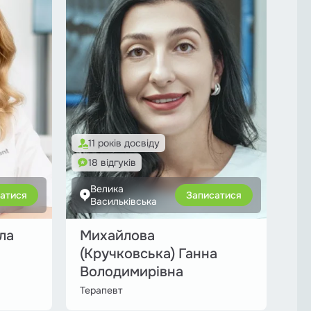
11 років досвіду
18 відгуків
Велика
атися
Записатися
Васильківська
ла
Михайлова
(Кручковська) Ганна
Володимирівна
Терапевт