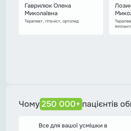
Гаврилюк Олена
Лози
Миколаївна
Мико
Терапевт, гігієніст, ортопед
Терапев
імпланто
Навігація
за
записами
Чому
250 000+
пацієнтів о
Все для вашої усмішки в