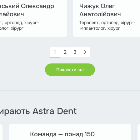
нський Олександр
Чижук Олег
лайович
Анатолійович
т, ортопед, хірург-
Терапевт, ортопед, хірург-
лог, хірург
імплантолог, хірург
1
2
3
Показати ще
бирають Astra Dent
Команда — понад 150