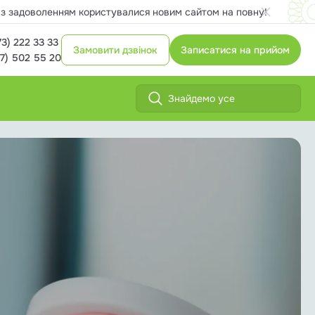
и з задоволенням користувалися новим сайтом на повну!
73) 222 33 33
Замовити дзвінок
Записатися на прийом
7) 502 55 20