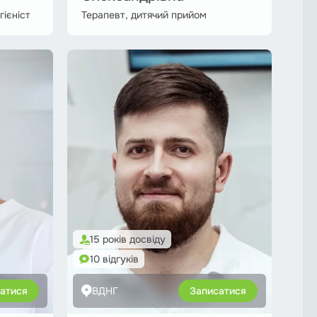
гієніст
Терапевт, дитячий прийом
15 років досвіду
10 відгуків
атися
ВДНГ
Записатися