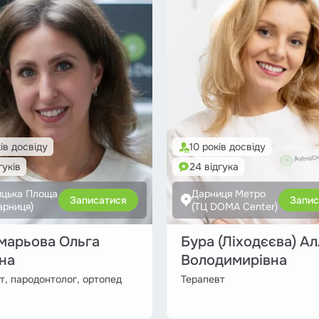
ів досвіду
10 років досвіду
гуків
24 відгука
ицька Площа
Дарниця Метро
Записатися
Запис
арниця)
(ТЦ DOMA Center)
марьова Ольга
Бура (Ліходєєва) Ал
на
Володимирівна
т, пародонтолог, ортопед
Терапевт