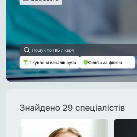
Імплантація
Лікування каналів зуба
Ортодонтія
Пародонтологія
Протезування зубів
Лікування каналів зуба
Фільтр за філією
Хірургічна стоматологія
Медикаментозний сон
Всі послуги
Знайдено
29 спеціалістів