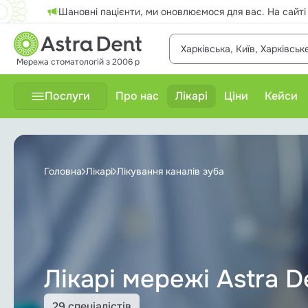
Шановні пацієнти, ми оновлюємося для вас. На сайті
Харківська, Київ, Харківськ
Мережа стоматологій з 2006 р
Послуги
Про нас
Лікарі
Ціни
Кейси
Терапевтичне лікування
Головна
Лікарі
Лікування каналів зуба
Відбілювання зубів
Гнатологія
Дитяча стоматологія
Лікарі мережі Astra D
Діагностика
29 спеціалістів