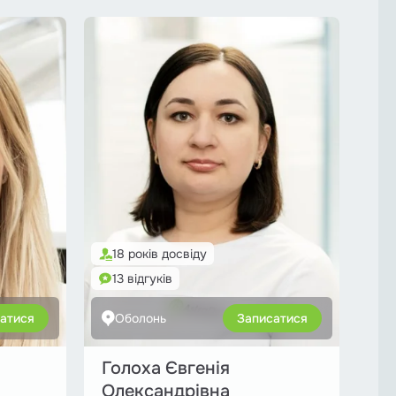
18 років досвіду
13 відгуків
атися
Оболонь
Записатися
Голоха Євгенія
Олександрівна