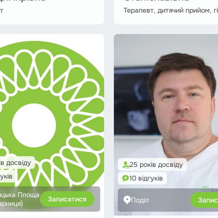
т
Терапевт, дитячий прийом, гі
ів досвіду
25 років досвіду
гуків
10 відгуків
ицька Площа
Записатися
Поділ
Запис
арниця)