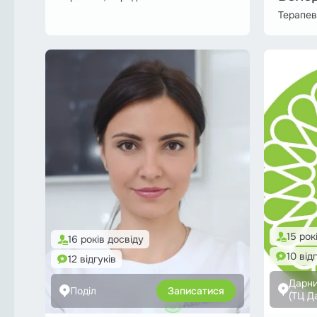
Терапев
15 рок
16 років досвіду
10 від
12 відгуків
Дарн
Поділ
Записатися
(ТЦ Д