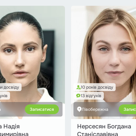
и досвіду
10 років досвіду
гуків
13 відгуків
а
Записатися
Лівобережна
Запис
 Надія
Нерсесян Богдана
димирівна
Станіславівна