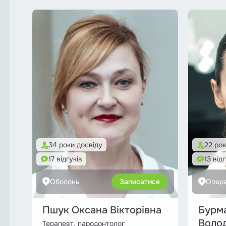
34 роки досвіду
22 рок
17 відгуків
13 від
Оболонь
Записатися
Опер
Пшук Оксана Вікторівна
Бурма
Воло
Терапевт, пародонтолог