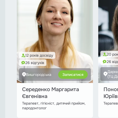
20 рок
12 років досвіду
26 від
26 відгуків
Дарн
Вишгородська
Записатися
(ТЦ Д
Середенко Маргарита
Поно
Євгенівна
Юріїв
Терапевт, гігієніст, дитячий прийом,
Терапев
пародонтолог