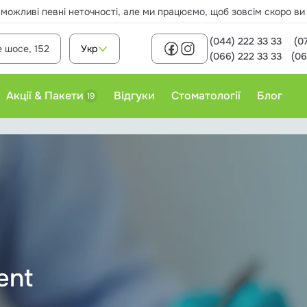
 можливі певні неточності, але ми працюємо, щоб зовсім скоро в
(044) 222 33 33
(0
е шосе, 152
Укр
(066) 222 33 33
(06
Акції & Пакети
Відгуки
Стоматології
Блог
19
Лікування карієсу
Пломбування зубів
Професійне чищення зубів
ent