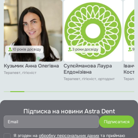
10 років досвіду
3 роки досвіду
9 р
Кузьмик Анна Олегівна
Сулєйманова Лаура
Іванч
Елдонізівна
Костя
Терапевт, гігієніст
Терапевт, гігієніст, ортодонт
Терапев
Підписка на новини Astra Dent
Я згоден на
обробку персональних даних
та приймаю