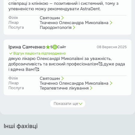
співпраці з клінікою — позитивний і системний, тому з
упевненістю можу рекомендувати AstraDent.
Філія
Святошин
Лікар
Ткаченко Олександра Миколаївна
Послуга
Пародонтологія
Ірина Самченко
5
Сайт
08 Вересня 2025
Відгук пацієнта підтверджено
дякую лікарю Олександрі Миколаївні за уважність,
доброзичливість та високий професіоналізм🥰,дуже рада
і вдячна Вам!🥰
Філія
Святошин
Лікар
Ткаченко Олександра Миколаївна
Послуга
Терапевтичне лікування
Показати ще
Інші фахівці