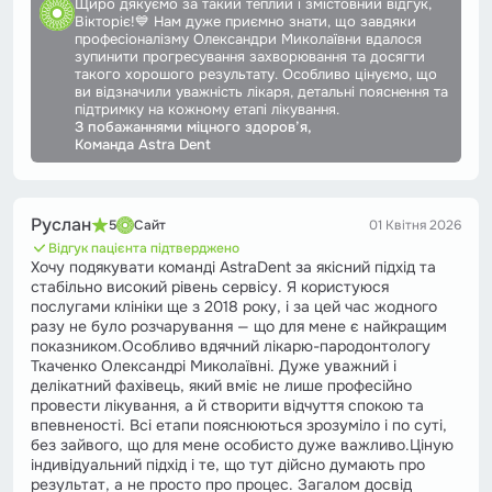
Щиро дякуємо за такий теплий і змістовний відгук,
Вікторіє!💙 Нам дуже приємно знати, що завдяки
професіоналізму Олександри Миколаївни вдалося
зупинити прогресування захворювання та досягти
такого хорошого результату. Особливо цінуємо, що
ви відзначили уважність лікаря, детальні пояснення та
підтримку на кожному етапі лікування.
З побажаннями міцного здоров’я,
Команда Astra Dent
Руслан
5
Сайт
01 Квітня 2026
Відгук пацієнта підтверджено
Хочу подякувати команді AstraDent за якісний підхід та
стабільно високий рівень сервісу. Я користуюся
послугами клініки ще з 2018 року, і за цей час жодного
разу не було розчарування — що для мене є найкращим
показником.Особливо вдячний лікарю-пародонтологу
Ткаченко Олександрі Миколаївні. Дуже уважний і
делікатний фахівець, який вміє не лише професійно
провести лікування, а й створити відчуття спокою та
впевненості. Всі етапи пояснюються зрозуміло і по суті,
без зайвого, що для мене особисто дуже важливо.Ціную
індивідуальний підхід і те, що тут дійсно думають про
результат, а не просто про процес. Загалом досвід