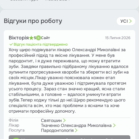
Відгуки про роботу
УСІ
Вікторія
5
Сайт
15 Липня 2026
Відгук пацієнта підтверджено
Хочу щиро подякувати лікарю Олександрі Миколаївні за
професійний підхід та якісне лікування. У мене був
пародонтит, і я дуже переживала, що можу втратити
зуби. Завдяки правильно підібраному лікуванню вдалося
зупинити прогресування хвороби та зберегти всі зуби на
своїх місцях.Лікар уважно пояснювала кожен етап
лікування, була дуже уважною і підтримувала протягом
усього процесу. Зараз стан значно кращий, ясна стали
стабільнішими, а головне — вдалося уникнути втрати
зубів.Тепер ходжу тількі до неї.Щиро рекомендую цього
спеціаліста всім, хто має проблеми з яснами та хоче
отримати професійну допомогу.
Філія
Святошин
Лікар
Ткаченко Олександра Миколаївна
Послуга
Пародонтологія