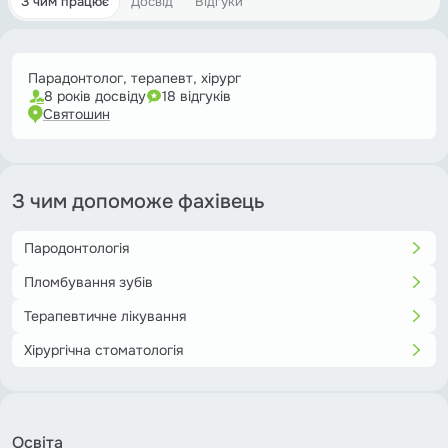
З чим працює
Досвід
Відгуки
Парадонтолог, терапевт, хірург
8 років досвіду
18 відгуків
Святошин
З чим допоможе фахівець
Пародонтологія
Пломбування зубів
Терапевтичне лікування
Хірургічна стоматологія
Освіта