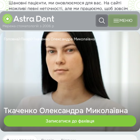
Шановні пацієнти, ми оновлюємося для вас. На сайті
можливі певні неточності, але ми працюємо, щоб зовсім
скоро ви з задоволенням користувалися новим сайтом на
повну!
МЕНЮ
Мережа стоматологій з 2006 р
Головна
Лікарі
Ткаченко Олександра Миколаївна
Ткаченко Олександра Миколаївна
Записатися до фахівця