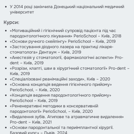
У 2014 році закінчила Донецький національний медичний
університет
Курси:
«Мотиваційний і гігієнічний супровід пацієнта під час
пародонтологічного лікування» PerioSchool – Київ, 2018
«Основи ручного скейлінгу» PerioSchool – Київ, 2019
«Застосування діодного лазера на практиці лікаря-
стоматолога» Дентаум – Київ, 2019
«Анестезія у стоматології, фармакологічні аспекти» Pro-
dent – Київ, 2019
«Розрізи, клапті, шви в хірургічний стоматології» Pro-dent –
Київ, 2019
«Спеціалізовані реанімаційні заходи», Київ – 2020
«Основна концепція ведення гігієнічного прийому»
PerioSchool, – Київ, 2020
«Концепція ведення пародонтологічного прийому»
PerioSchool – Київ, 2019
«Рененеративні методики в консервативній
пародонтології» PerioSchool, – Київ, 2020
«Видалення зубів. Атипове та атравматичне видалення»
Pro-dent – Київ, 2021
«Основи пародонтальної та периімплантної хірургії.
Базовий курс» – Львів, 2024