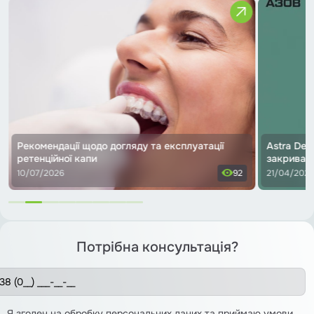
Рекомендації щодо догляду та експлуатації
Astra Den
ретенційної капи
закриває 
10/07/2026
92
21/04/202
Потрібна консультація?
Я згоден на
обробку персональних даних
та приймаю
умови