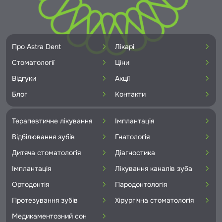
Про Astra Dent
Лікарі
Стоматології
Ціни
Відгуки
Акції
Блог
Контакти
Терапевтичне лікування
Імплантація
Відбілювання зубів
Гнатологія
Дитяча стоматологія
Діагностика
Імплантація
Лікування каналів зуба
Ортодонтія
Пародонтологія
Протезування зубів
Хірургічна стоматологія
Медикаментозний сон