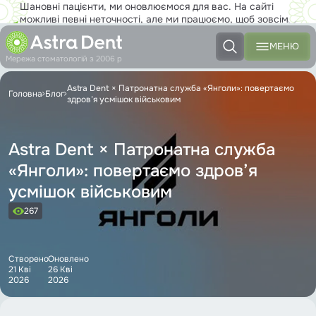
Шановні пацієнти, ми оновлюємося для вас. На сайті
можливі певні неточності, але ми працюємо, щоб зовсім
скоро ви з задоволенням користувалися новим сайтом на
повну!
МЕНЮ
Мережа стоматологій з 2006 р
Astra Dent × Патронатна служба «Янголи»: повертаємо
Головна
Блог
здров’я усмішок військовим
Astra Dent × Патронатна служба
«Янголи»: повертаємо здров’я
усмішок військовим
267
Створено
Оновлено
21 Кві
26 Кві
2026
2026