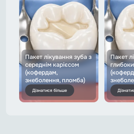
Пакет лікування зуба з
Пакет л
середнім карієсом
глибоки
(кофердам,
(коферд
знеболення, пломба)
знеболе
Дізнатися більше
Дізнати