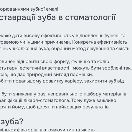
ворюваннями зубної емалі.
таврації зуба в стоматології
 може дати високу ефективність у відновленні функції та
 травмою чи іншими причинами. Конкретна ефективність
тупінь ушкодження зуба, обраний метод лікування та якість
овинен відновити свою форму, функцію та колір.
ть гарні естетичні властивості і можуть бути зроблені так,
бів, що дає природний вигляд посмішки.
бігти подальшому розвитку карієсу, захистити зуб від
.
 бути знижена у разі неправильного підбору матеріалів,
валіфікації лікаря-стоматолога. Тому дуже важливо
іряти йому, щоб досягти найкращих результатів
 зуба?
кількох факторів, включаючи тип та якість