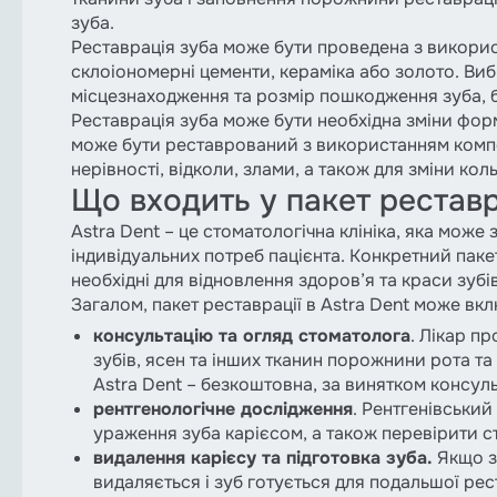
зуба.
Реставрація зуба може бути проведена з використ
склоіономерні цементи, кераміка або золото. Вибі
місцезнаходження та розмір пошкодження зуба, б
Реставрація зуба може бути необхідна зміни форм
може бути реставрований з використанням композ
нерівності, відколи, злами, а також для зміни кол
Що входить у пакет реставр
Astra Dent – це стоматологічна клініка, яка може 
індивідуальних потреб пацієнта. Конкретний паке
необхідні для відновлення здоров’я та краси зубів
Загалом, пакет реставрації в Astra Dent може вкл
консультацію та огляд стоматолога
. Лікар п
зубів, ясен та інших тканин порожнини рота т
Astra Dent – безкоштовна, за винятком консуль
рентгенологічне дослідження
. Рентгенівськи
ураження зуба карієсом, а також перевірити ст
видалення карієсу та підготовка зуба.
Якщо з
видаляється і зуб готується для подальшої рест