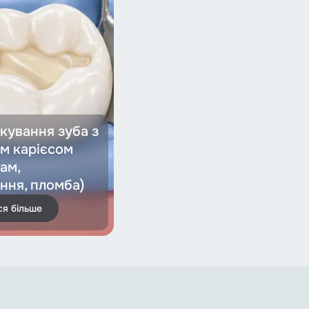
ікування зуба з
м карієсом
ам,
ння, пломба)
ся більше