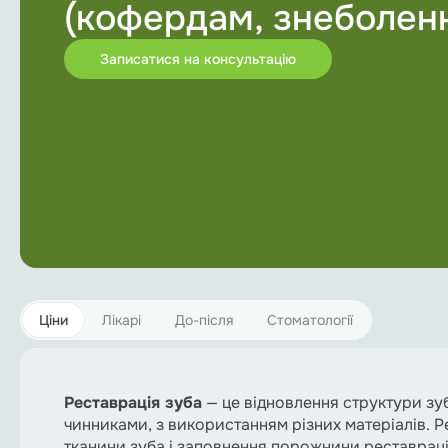
(кофердам, знеболенн
Імплантація
Лікування каналів зуба
Записатися на консультацію
Ортодонтія
Пародонтологія
Протезування зубів
Хірургічна стоматологія
Медикаментозний сон
Цiни
Лікарі
До-після
Стоматології
Всі послуги
Реставрація зуба
— це відновлення структури зу
чинниками, з використанням різних матеріалів.
тканини зуба і заповнення порожнини реставраці