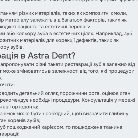
анням різних матеріалів, таких як композитні смоли,
р матеріалу залежить від багатьох факторів, таких як
юджет пацієнта та естетичні переваги.
и або кольору зуба в естетичних цілях. Наприклад, зуб
итних матеріалів для корекції дефектів, таких як
ьору зубів.
ація в Astra Dent?
запропонувати різні пакети реставрації зубів залежно від
т може змінюватись в залежності від того, які процедури
.
ючати:
роводить детальний огляд порожнини рота, оцінює стан
а рекомендує необхідні процедури. Консультація у мережі
тації ортодонта;
й знімок може бути необхідний, щоб визначити глибину
ан коренів зубів;
уб пошкоджений карієсом, то пошкоджена тканина
аврації;