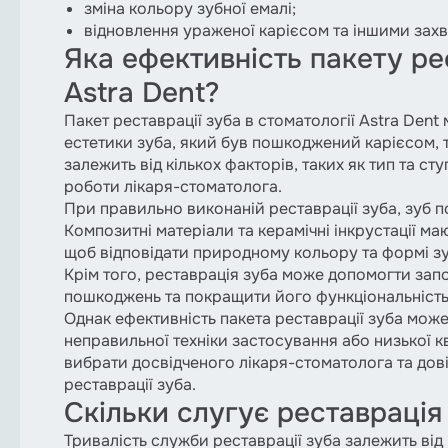
зміна кольору зубної емалі;
відновлення ураженої карієсом та іншими зах
Яка ефективність пакету рес
Astra Dent?
Пакет реставрації зуба в стоматології Astra Dent
естетики зуба, який був пошкоджений карієсом,
залежить від кількох факторів, таких як тип та с
роботи лікаря-стоматолога.
При правильно виконаній реставрації зуба, зуб п
Композитні матеріали та керамічні інкрустації маю
щоб відповідати природному кольору та формі зу
Крім того, реставрація зуба може допомогти запо
пошкоджень та покращити його функціональність
Однак ефективність пакета реставрації зуба може
неправильної техніки застосування або низької к
вибрати досвідченого лікаря-стоматолога та дов
реставрації зуба.
Скільки слугує реставрація
Тривалість служби реставрації зуба залежить від 