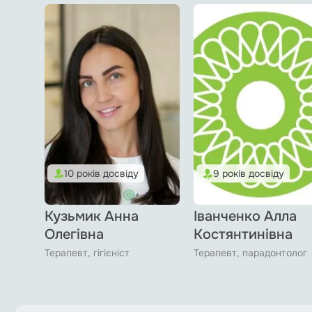
10 років досвіду
9 років досвіду
Кузьмик Анна
Іванченко Алла
Олегівна
Костянтинівна
Терапевт, гігієніст
Терапевт, парадонтолог