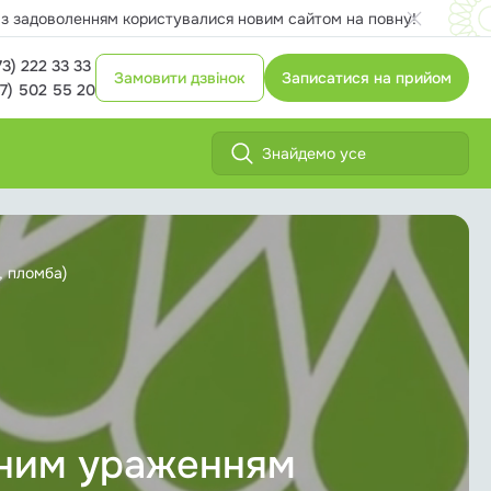
и з задоволенням користувалися новим сайтом на повну!
73) 222 33 33
Замовити дзвінок
Записатися на прийом
7) 502 55 20
, пломба)
озним ураженням