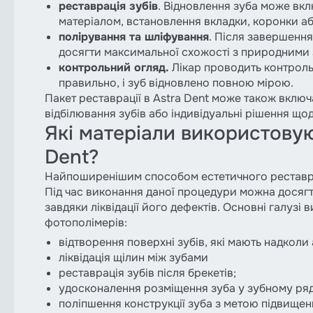
реставрація зубів
. Відновлення зуба може в
матеріалом, встановлення вкладки, коронки аб
полірування та шліфування
. Після завершення
досягти максимальної схожості з природними
контрольний огляд.
Лікар проводить контроль
правильно, і зуб відновлено повною мірою.
Пакет реставрації в Astra Dent може також включ
відбілювання зубів або індивідуальні рішення щод
Які матеріали використовуют
Dent?
Найпоширенішим способом естетичного реставру
Під час виконання даної процедури можна досяг
завдяки ліквідації його дефектів. Основні галузі
фотополімерів:
відтворення поверхні зубів, які мають надколи
ліквідація щілин між зубами
реставрація зубів після брекетів;
удосконалення розміщення зуба у зубному ря
поліпшення конструкції зуба з метою підвищен