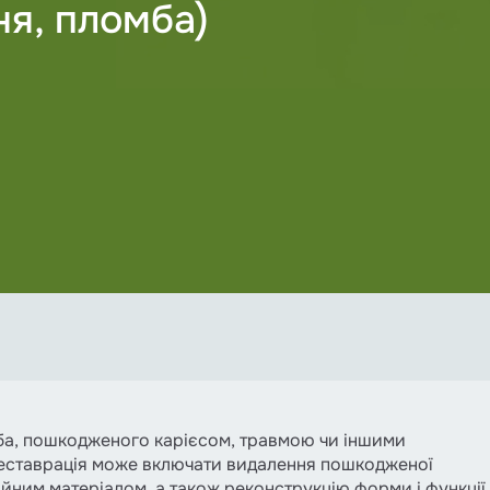
я, пломба)
ба, пошкодженого карієсом, травмою чи іншими
 Реставрація може включати видалення пошкодженої
йним матеріалом, а також реконструкцію форми і функції