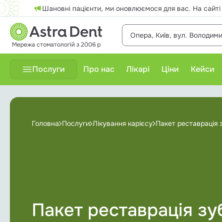
Шановні пацієнти, ми оновлюємося для вас. На сайті
Опера, Київ, вул. Володими
Мережа стоматологій з 2006 р
Послуги
Про нас
Лікарі
Ціни
Кейси
Терапевтичне лікування
Головна
Послуги
Лікування карієсу
Пакет реставрація 
Відбілювання зубів
Гнатологія
Дитяча стоматологія
Діагностика
Пакет реставрація зу