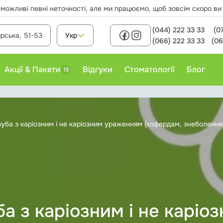
 можливі певні неточності, але ми працюємо, щоб зовсім скоро в
(044) 222 33 33
(0
рська, 51-53
Укр
(066) 222 33 33
(06
Акції & Пакети
Відгуки
Стоматології
Блог
19
Лікування карієсу
зуба з каріозним і не каріозним ураженням (кофердам, знеболення
Пломбування зубів
Професійне чищення зубів
ба з каріозним і не карі