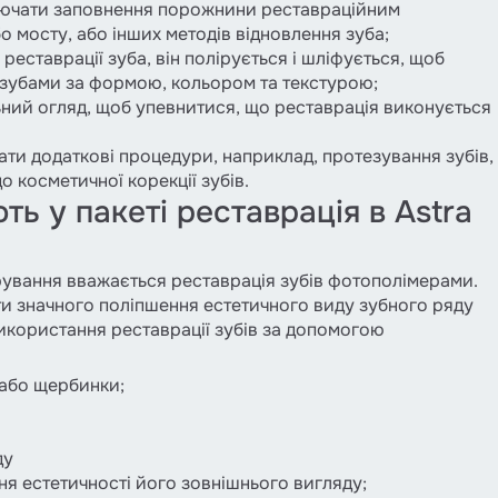
ключати заповнення порожнини реставраційним
о мосту, або інших методів відновлення зуба;
 реставрації зуба, він полірується і шліфується, щоб
 зубами за формою, кольором та текстурою;
ний огляд, щоб упевнитися, що реставрація виконується
ати додаткові процедури, наприклад, протезування зубів,
о косметичної корекції зубів.
ь у пакеті реставрація в Astra
вання вважається реставрація зубів фотополімерами.
ти значного поліпшення естетичного виду зубного ряду
 використання реставрації зубів за допомогою
 або щербинки;
ду
ня естетичності його зовнішнього вигляду;