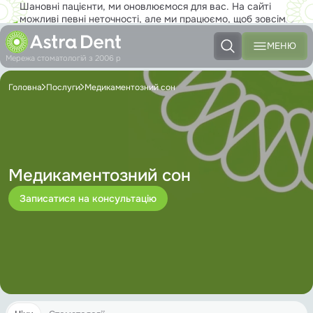
Шановні пацієнти, ми оновлюємося для вас. На сайті
можливі певні неточності, але ми працюємо, щоб зовсім
скоро ви з задоволенням користувалися новим сайтом на
повну!
МЕНЮ
Мережа стоматологій з 2006 р
Головна
Послуги
Медикаментозний сон
Медикаментозний сон
Записатися на консультацію