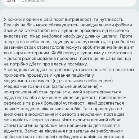
Цiни
Стоматології
У кожної людини є свій поріг витривалості та чутливості.
Реакція на біль може обтяжуватись індивідуальними фобіями.
Зазвичай стоматологічне лікування проходить під місцевою
анестезією: лікар знеболює необхідну ділянку щелепи. Проте
алергія на знеболення, індивідуальна чутливість, страх болі чи
зазвичай страх стоматологів можуть зробити звичайний візит
до лікаря нестерпним. Фобії перед лікуванням у стоматолога
– доволі розповсюджена проблема, проте це не означає, що
не потрібно дбати про власну посмішку.
У складних випадках на допомогу стоматологам та пацієнтам
приходить процедура лікування пацієнтів у
медикаментозному сні (під загальним знеболенням).
Медикаментозний сон (загальне знеболення) –
контрольований стан організму, який характеризується
відсутністю або зниженням рівня свідомості, пригніченням
рефлексів та рівня больової чутливості, який досягається
шляхом введення лікарських засобів. Така процедура не
виключає використання місцевого знеболення, проте дає
можливість лікарю за один візит охопити великий обсяг
стоматологічних проблем без неприємних для пацієнта
відчуттів. Запис на лікування під загальним знеболенням
здійснюється після здачі необхідних аналізів та детальної