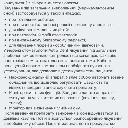
консультації з лікарем-анестезіологом.
Лікування під загальним знеболенням (медикаментозним
сном) застосовується у таких випадках:
при тотальних роботах;
при наявності алергічної реакції на місцеву анестезію;
для лікування маленьких дітей;
при патологічній фобії стоматологів;
при вираженому блювотному рефлексі;
для лікування людей з «особливими» діагнозами.
У мережі стоматологій Astra Dent лікування під загальним
знеболенням ретельно контролюється командою фахівців:
анестезіологом, стоматологом та асистентами. Кабінет
оснащений повним комплексом необхідного сучасного
устаткування, яке дозволяє відстежувати стан пацієнта:
Наркозно-дихальний апарат. Являє собою автоматизоване
обладнання, що дозволяє регулювати швидкість та
кількість введення анестезуючого препарату;
Монітор життєвих функцій. Завдання даного апарата –
зчитування усіх життєвих показників (дихання, пульсу,
тиску);
Монітор для визначення глибини сну.
Після введення препарату занурення в сон відбувається за
декілька хвилин. Потім виконується безпосередньо лікування
в необхідному обсязі. Пацієнт засинає до та прокидається