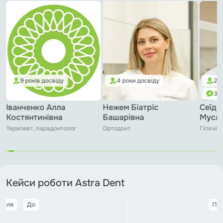
9 років досвіду
4 роки досвіду
2 р
3 в
Іванченко Алла
Нежем Біатріс
Сеїдо
Костянтинівна
Башарівна
Мусл
Терапевт, парадонтолог
Ортодонт
Гігієніс
Кейси роботи Astra Dent
До
Після