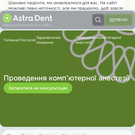
Шановні пацієнти, ми оновлюємося для вас. На сайті
можливі певні неточності, але ми працюємо, щоб зовсім
скоро ви з задоволенням користувалися новим сайтом на
повну!
МЕНЮ
Мережа стоматологій з 2006 р
Терапевтичне
Проведення комп’ютерної
Головна
Послуги
лікування
анестезії
Проведення комп’ютерної анестезії
Записатися на консультацію