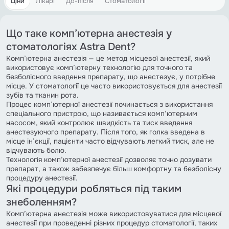
Цiни
Лікарі
До-після
Стоматології
Що таке комп’ютерна анестезія у
стоматологіях Astra Dent?
Комп’ютерна анестезія — це метод місцевої анестезії, який
використовує комп’ютерну технологію для точного та
безболісного введення препарату, що анестезує, у потрібне
місце. У стоматології це часто використовується для анестезії
зубів та тканин рота.
Процес комп’ютерної анестезії починається з використання
спеціального пристрою, що називається комп’ютерним
насосом, який контролює швидкість та тиск введення
анестезуючого препарату. Після того, як голка введена в
місце ін’єкції, пацієнти часто відчувають легкий тиск, але не
відчувають болю.
Технологія комп’ютерної анестезії дозволяє точно дозувати
препарат, а також забезпечує більш комфортну та безболісну
процедуру анестезії.
Які процедури робляться під таким
знеболенням?
Комп’ютерна анестезія може використовуватися для місцевої
анестезії при проведенні різних процедур стоматології, таких