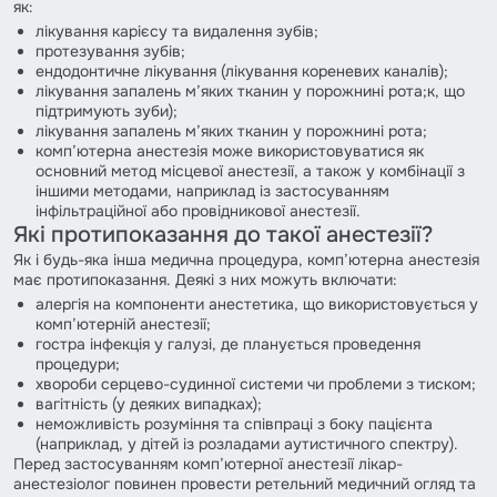
як:
лікування карієсу та видалення зубів;
протезування зубів;
ендодонтичне лікування (лікування кореневих каналів);
лікування запалень м’яких тканин у порожнині рота;к, що
підтримують зуби);
лікування запалень м’яких тканин у порожнині рота;
комп’ютерна анестезія може використовуватися як
основний метод місцевої анестезії, а також у комбінації з
іншими методами, наприклад із застосуванням
інфільтраційної або провідникової анестезії.
Які протипоказання до такої анестезії?
Як і будь-яка інша медична процедура, комп’ютерна анестезія
має протипоказання. Деякі з них можуть включати:
алергія на компоненти анестетика, що використовується у
комп’ютерній анестезії;
гостра інфекція у галузі, де планується проведення
процедури;
хвороби серцево-судинної системи чи проблеми з тиском;
вагітність (у деяких випадках);
неможливість розуміння та співпраці з боку пацієнта
(наприклад, у дітей із розладами аутистичного спектру).
Перед застосуванням комп’ютерної анестезії лікар-
анестезіолог повинен провести ретельний медичний огляд та