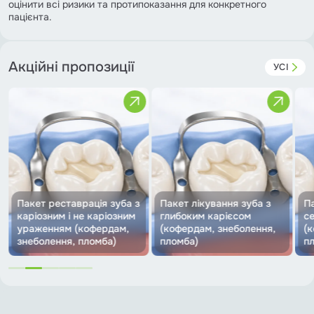
оцінити всі ризики та протипоказання для конкретного
пацієнта.
Акційні пропозиції
УСІ
з
Пакет лікування зуба з
Пакет лікування зуба з
глибоким карієсом
середнім карієсом
(кофердам, знеболення,
(кофердам, знеболення,
З
пломба)
пломба)