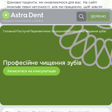
Шановні пацієнти, ми оновлюємося для вас. На сайті
можливі певні неточності, але ми працюємо, щоб зовсім
скоро ви з задоволенням користувалися новим сайтом на
повну!
МЕНЮ
Мережа стоматологій з 2006 р
Головна
Послуги
Терапевтичне лікування
Професійне чищення зубів
Професійне чищення зубів
Записатися на консультацію