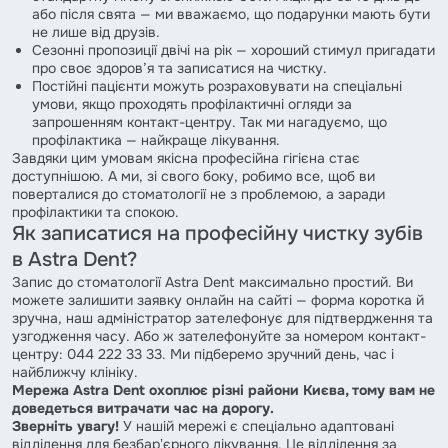
або після свята — ми вважаємо, що подарунки мають бути
не лише від друзів.
Сезонні пропозиції двічі на рік — хороший стимул пригадати
про своє здоров’я та записатися на чистку.
Постійні пацієнти можуть розраховувати на спеціальні
умови, якщо проходять профілактичні огляди за
запрошенням контакт-центру. Так ми нагадуємо, що
профілактика — найкраще лікування.
Завдяки цим умовам якісна професійна гігієна стає
доступнішою. А ми, зі свого боку, робимо все, щоб ви
поверталися до стоматології не з проблемою, а заради
профілактики та спокою.
Як записатися на професійну чистку зубів
в Astra Dent?
Запис до стоматології Astra Dent максимально простий. Ви
можете залишити заявку онлайн на сайті — форма коротка й
зручна, наш адміністратор зателефонує для підтвердження та
узгодження часу. Або ж зателефонуйте за номером контакт-
центру: 044 222 33 33. Ми підберемо зручний день, час і
найближчу клініку.
Мережа Astra Dent охоплює різні райони Києва, тому вам не
доведеться витрачати час на дорогу.
Зверніть увагу!
У нашій мережі є спеціально адаптовані
відділення для безбарʼєрного лікування. Це відділення за