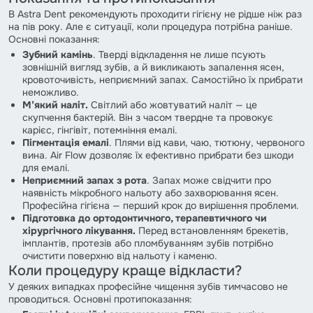
В Astra Dent рекомендують проходити гігієну не рідше ніж раз
на пів року. Але є ситуації, коли процедура потрібна раніше.
Основні показання:
Зубний камінь
. Тверді відкладення не лише псують
зовнішній вигляд зубів, а й викликають запалення ясен,
кровоточивість, неприємний запах. Самостійно їх прибрати
неможливо.
М’який наліт.
Світлий або жовтуватий наліт — це
скупчення бактерій. Він з часом твердне та провокує
карієс, гінгівіт, потемніння емалі.
Пігментація емалі
. Плями від кави, чаю, тютюну, червоного
вина. Air Flow дозволяє їх ефективно прибрати без шкоди
для емалі.
Неприємний запах з рота
. Запах може свідчити про
наявність мікробного нальоту або захворювання ясен.
Професійна гігієна — перший крок до вирішення проблеми.
Підготовка до ортодонтичного, терапевтичного чи
хірургічного лікування.
Перед встановленням брекетів,
імплантів, протезів або пломбуванням зубів потрібно
очистити поверхню від нальоту і каменю.
Коли процедуру краще відкласти?
У деяких випадках професійне чищення зубів тимчасово не
проводиться. Основні протипоказання: