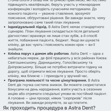
підвищують кваліфікацію, беруть участь у міжнародних
конференціях і володіють сучасними методиками. До
кожного пацієнта — уважне ставлення, зрозумілі
пояснення, обґрунтовані рішення. Ви завжди знаєте, чому
запропоновано саме такий план лікування.
Індивідуальний підхід.
В Astra Dent немає стандартного
сценарію. План лікування складається після детальної
діагностики і враховує не лише стан зубів, а й спосіб
життя, побажання пацієнта, бюджет. Якщо ви шукаєте
клініку, де вас чують і пояснюють кожен крок — ви її
знайшли.
Клініка поруч з домом або роботою
. Astra Dent — одна з
небагатьох мереж, де філії працюють у всіх районах Києва:
Святошинському, Дарницькому, Голосіївському та
Дніпровському. Більше не потрібно витрачати годину на
дорогу, щоб отримати якісне лікування. Просто оберіть
клініку, яка ближче — і приходьте у зручний час.
Програма лояльності та чесне ціноутворення.
В Astra
Dent діє гнучка система знижок. Ви можете скористатися
бонусами на день народження, взяти участь в сезонних
акціях або отримати спеціальні умови як постійний пацієнт.
А головне — ціни прозорі, ніяких “сюрпризів” після
лікування. Ви завжди розумієте, за що платите.
Як проходить процедура в Astra Dent?