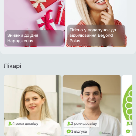
Гігієна у подарунок до
Знижки до Дня
відбілювання Beyond
Народження
Polus
Лікарі
2 роки досвіду
3 роки досвіду
12 
3 відгука
1 відгук
1 в