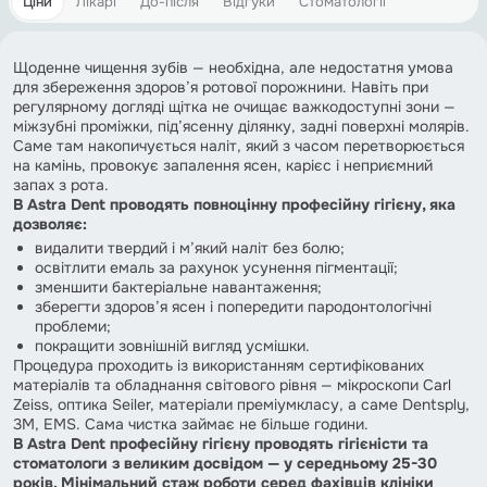
Цiни
Лікарі
До-після
Відгуки
Стоматології
Щоденне чищення зубів — необхідна, але недостатня умова
для збереження здоров’я ротової порожнини. Навіть при
регулярному догляді щітка не очищає важкодоступні зони —
міжзубні проміжки, під’ясенну ділянку, задні поверхні молярів.
Саме там накопичується наліт, який з часом перетворюється
на камінь, провокує запалення ясен, карієс і неприємний
запах з рота.
В Astra Dent проводять повноцінну професійну гігієну, яка
дозволяє:
видалити твердий і м’який наліт без болю;
освітлити емаль за рахунок усунення пігментації;
зменшити бактеріальне навантаження;
зберегти здоров’я ясен і попередити пародонтологічні
проблеми;
покращити зовнішній вигляд усмішки.
Процедура проходить із використанням сертифікованих
матеріалів та обладнання світового рівня — мікроскопи Carl
Zeiss, оптика Seiler, матеріали преміумкласу, а саме Dentsply,
3M, EMS. Сама чистка займає не більше години.
В Astra Dent професійну гігієну проводять гігієністи та
стоматологи з великим досвідом — у середньому 25-30
років. Мінімальний стаж роботи серед фахівців клініки