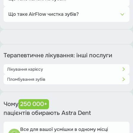
Це затверділий наліт, який утворюється з мікробів, їжі та
мінералів слини. Камінь не можна прибрати зубною
Що таке AirFlow чистка зубів?
щіткою — тільки в стоматолога.
AirFlow — це безконтактне очищення нальоту та
пігментації за допомогою водно-повітряної струмені з
дрібним порошком, що полірує зуби.
Терапевтичне лікування: інші послуги
Лікування карієсу
Пломбування зубів
Чому
250 000+
пацієнтів обирають Astra Dent
Все для вашої усмішки в одному місці