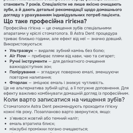
становить 7 років. Спеціалісти не лише якісно очищають
зуби, а й дають детальні рекомендації щодо домашнього
догляду з урахуванням індивідуальних потреб пацієнта.
Що таке професійна гігієна?
Професійна гігієна — це очищення зубів спеціальними
апаратами у кріслі стоматолога. В Astra Dent процедура
триває близько години, але ефект від неї — значно довший.
Використовуються:
Ультразвук
— видаляє зубний камінь без болю;
Air Flow
— прибирає плями від кави, чаю та сигарет;
Ручні інструменти
— для делікатного очищення
важкодоступних зон;
Полірування
— згладжує поверхню емалі, зменшуючи
повторне налипання;
Фторлак
— зміцнює емаль і знижує чутливість.
Це не альтернатива зубній щітці, а її потужне доповнення. Для
ефекту важливо комбінувати домашній догляд із професійним.
Коли варто записатися на чищення зубів?
Стоматологи Astra Dent рекомендують проходити гігієну
кожні пів року. Позапланово варто звернутися, якщо:
з’явився жовтий або темний наліт;
емаль втратила блиск;
міжзубні проміжки погано очищаються;