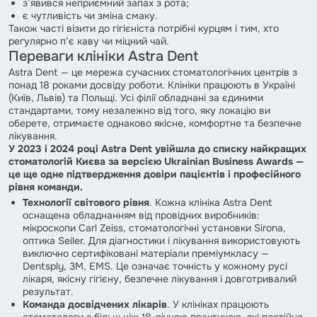
з’явився неприємний запах з рота;
є чутливість чи зміна смаку.
Також часті візити до гігієніста потрібні курцям і тим, хто
регулярно п’є каву чи міцний чай.
Переваги клініки Astra Dent
Astra Dent — це мережа сучасних стоматологічних центрів з
понад 18 роками досвіду роботи. Клініки працюють в Україні
(Київ, Львів) та Польщі. Усі філії обладнані за єдиними
стандартами, тому незалежно від того, яку локацію ви
оберете, отримаєте однаково якісне, комфортне та безпечне
лікування.
У 2023 і 2024 році Astra Dent увійшла до списку найкращих
стоматологій Києва за версією Ukrainian Business Awards —
це ще одне підтвердження довіри пацієнтів і професійного
рівня команди.
Технології світового рівня
. Кожна клініка Astra Dent
оснащена обладнанням від провідних виробників:
мікроскопи Carl Zeiss, стоматологічні установки Sirona,
оптика Seiler. Для діагностики і лікування використовують
виключно сертифіковані матеріали преміумкласу —
Dentsply, 3M, EMS. Це означає точність у кожному русі
лікаря, якісну гігієну, безпечне лікування і довготривалий
результат.
Команда досвідчених лікарів
. У клініках працюють
стоматологи з більш ніж 18-річною практикою, які постійно