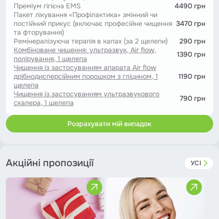
Преміум гігієна EMS
4490 грн
Пакет лікування «Профілактика» змінний чи
постійний прикус (включає професійне чищення
3470 грн
та фторування)
Ремінералізуюча терапія в капах (за 2 щелепи)
290 грн
Комбіноване чищення: ультразвук, Air flow,
1390 грн
полірування, 1 щелепа
Чищення із застосуванням апарата Air flow
дрібнодисперсійним порошком з гліцином, 1
1190 грн
щелепа
Чищення із застосуванням ультразвукового
790 грн
скалера, 1 щелепа
Розрахувати мій випадок
Акційні пропозиції
УСІ