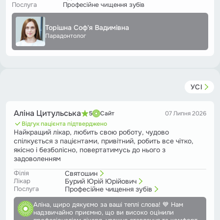
Послуга
Професійне чищення зубів
Торішна Соф'я Вадимівна
Парадонтолог
УСІ
Аліна Цитульська
5
Сайт
07 Липня 2026
Відгук пацієнта підтверджено
Найкращий лікар, любить свою роботу, чудово
спілкується з пацієнтами, привітний, робить все чітко,
якісно і безболісно, повертатимусь до нього з
задоволенням
Філія
Святошин
Лікар
Бурий Юрій Юрійович
Послуга
Професійне чищення зубів
Аліна, щиро дякуємо за ваші теплі слова! 💙 Нам
надзвичайно приємно, що ви високо оцінили