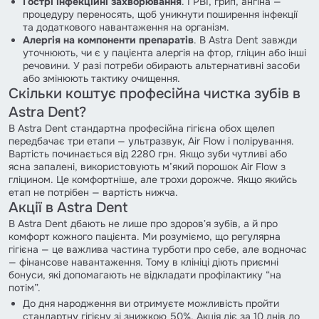
Гострі інфекційні захворювання
. ГРВІ, грип, ангіна —
процедуру переносять, щоб уникнути поширення інфекції
та додаткового навантаження на організм.
Алергія на компоненти препаратів
. В Astra Dent завжди
уточнюють, чи є у пацієнта алергія на фтор, гліцин або інші
речовини. У разі потреби обирають альтернативні засоби
або змінюють тактику очищення.
Скільки коштує професійна чистка зубів в
Astra Dent?
В Astra Dent стандартна професійна гігієна обох щелеп
передбачає три етапи — ультразвук, Air Flow і полірування.
Вартість починається від 2280 грн. Якщо зуби чутливі або
ясна запалені, використовують м’який порошок Air Flow з
гліцином. Це комфортніше, але трохи дорожче. Якщо якийсь
етап не потрібен — вартість нижча.
Акції в Astra Dent
В Astra Dent дбають не лише про здоровʼя зубів, а й про
комфорт кожного пацієнта. Ми розуміємо, що регулярна
гігієна — це важлива частина турботи про себе, але водночас
— фінансове навантаження. Тому в клініці діють приємні
бонуси, які допомагають не відкладати профілактику “на
потім”.
До дня народження ви отримуєте можливість пройти
стандартну гігієну зі знижкою 50%. Акція діє за 10 днів до