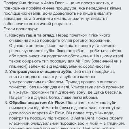
Професійна гігієна в Astra Dent — це не просто чистка, а
повноцінна профілактична процедура, яка передбачає кілька
послідовних етапів. Вони дозволяють не лише видалити
відкладення, а й зміцнити емаль, знизити чутливість і
забезпечити естетичний результат.
Етапи процедури:
Консультація та огляд
. Перед початком гігієнічного
очищення лікар проводить огляд ротової порожнини.
Оцінює стан емалі, ясен, наявність нальоту та каменю,
рівень чутливості зубів. Якщо потрібно — робиться знімок
або призначається додаткове обстеження. На цьому етапі
також обирають тип порошку для Air Flow (класичний чи з
гліцином) залежно від індивідуальних особливостей.
Ультразвукове очищення зубів
. Цей етап передбачає
зняття твердого нальоту та зубного каменю
ультразвуковим скейлером. Прилад працює з високою
точністю і без шкоди для емалі. Ультразвук легко проникає
в міжзубні проміжки та під’ясенну зону, де щітка безсила.
Пацієнт не відчуває болю, лише легкі вібрації.
Обробка апаратом Air Flow
. Після зняття каменю зуби
очищаються від пігментів (плям від кави, чаю, тютюну) за
допомогою апарата Air Flow. Він подає струмінь води,
повітря та порошку під тиском. В Astra Dent можна обрати
класичний очищувальний порошок або м’який — з гліцином,
рекомендований при чутливих яснах. Цей етап робить