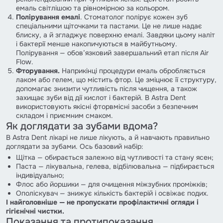
емаль світлішою та рівномірною за кольором.
Полірування емалі
. Стоматолог полірує кожен зуб
спеціальними щіточками та пастами. Це не лише надає
блиску, а й згладжує поверхню емалі. Завдяки цьому наліт
і бактерії менше накопичуються в майбутньому.
Полірування — обов’язковий завершальний етап після Air
Flow.
Фторування.
Наприкінці процедури емаль обробляється
лаком або гелем, що містить фтор. Це зміцнює її структуру,
допомагає знизити чутливість після чищення, а також
захищає зуби від дії кислот і бактерій. В Astra Dent
використовують якісні фторвмісні засоби з безпечним
складом і приємним смаком.
Як доглядати за зубами вдома?
В Astra Dent лікарі не лише лікують, а й навчають правильно
доглядати за зубами. Ось базовий набір:
Щітка — обирається залежно від чутливості та стану ясен;
Паста — лікувальна, гелева, відбілювальна — підбирається
індивідуально;
Флос або йоршики — для очищення міжзубних проміжків;
Ополіскувач — знижує кількість бактерій і освіжає подих.
І найголовніше — не пропускати профілактичні огляди і
гігієнічні чистки.
Показання та протипоказання