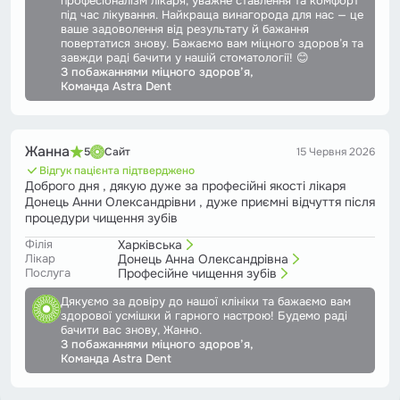
професіоналізм лікаря, уважне ставлення та комфорт
під час лікування. Найкраща винагорода для нас — це
ваше задоволення від результату й бажання
повертатися знову. Бажаємо вам міцного здоров’я та
завжди раді бачити у нашій стоматології! 😊
З побажаннями міцного здоров’я,
Команда Astra Dent
Жанна
5
Сайт
15 Червня 2026
Відгук пацієнта підтверджено
Доброго дня , дякую дуже за професійні якості лікаря
Донець Анни Олександрівни , дуже приємні відчуття після
процедури чищення зубів
Філія
Харківська
Лікар
Донець Анна Олександрівна
Послуга
Професійне чищення зубів
Дякуємо за довіру до нашої клініки та бажаємо вам
здорової усмішки й гарного настрою! Будемо раді
бачити вас знову, Жанно.
З побажаннями міцного здоров’я,
Команда Astra Dent