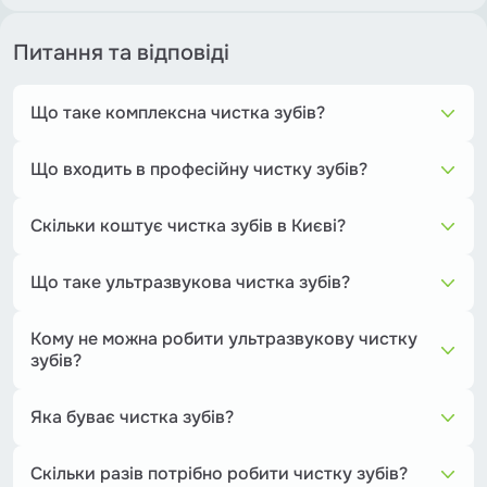
Питання та відповіді
Що таке комплексна чистка зубів?
Комплексна чистка — це повне видалення нальоту,
зубного каменю та пігментації за допомогою
Що входить в професійну чистку зубів?
ультразвуку, AirFlow та полірування.
Професійна чистка включає: ультразвукове видалення
зубного каменю; AirFlow — очищення м’якого нальоту та
Скільки коштує чистка зубів в Києві?
пігментації; полірування та фторування для захисту
Ціна варіюється від 800 до 2500 грн, залежно від
емалі.
методики та клініки.
Що таке ультразвукова чистка зубів?
Це видалення зубного каменю за допомогою
ультразвукових хвиль, які розбивають тверді відкладення
Кому не можна робити ультразвукову чистку
без пошкодження емалі.
зубів?
Протипоказання: запалення ясен у стадії загострення,
важка форма пародонтиту, кардіостимулятор, підвищена
Яка буває чистка зубів?
чутливість емалі.
Ультразвукова (видалення каменю), AirFlow (полірування
за допомогою спеціального порошку), лазерна
Скільки разів потрібно робити чистку зубів?
(безконтактне очищення нальоту), механічна (ручне