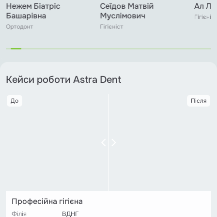
Сеїдов Матвій
Ал Лаіс Асаді
Чекли
Муслімович
Вікто
Гігієніст, терапевт
Гігієніст
Терапевт
Кейси роботи Astra Dent
До
Після
Професійна гігієна
Філія
ВДНГ